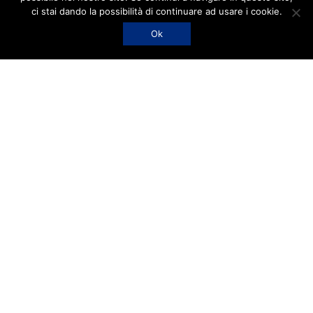
dalle 9:00 alle 12:30
ci stai dando la possibilità di continuare ad usare i cookie.
lunedì e mercoledì
Fatto con
da
TechSoup Italia
Ok
14:30 alle 17:30
RECAPITI
011 9424906
011 9490980
posta@cittattiva.it
cittattiva@pec.confcooperative.it
SEDE OPERATIVA
Via Conte Rossi di Montelera, 48
10023 Chieri (Torino)