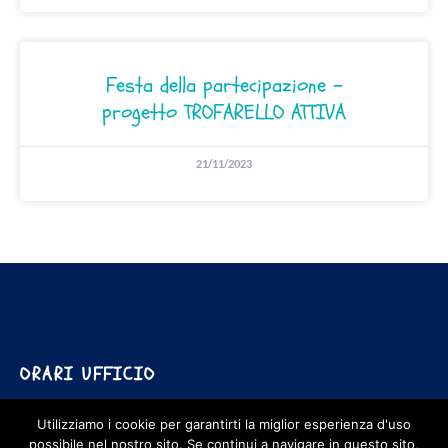
Festa della partecipazione –
progetto TROFARELLO ATTIVA
21/11/2023
© 2026 CITTATTIVA S.C.S.
Partita Iva e Codice Fiscale 05427510010
Iscr. Trib. N° 582 - Reg. Ditte N. 71314
Iscr. Albo Società Cooperative
Sezione Mutualità Prevalente N° A 161841
Tutte le illustrazioni sono di Silvia Boni
ORARI UFFICIO
Privacy Policy
Carta dei servizi
Qualità ISO 9001/2015
UNI/Pdr 125:2022
Utilizziamo i cookie per garantirti la miglior esperienza d'uso
Aiuti di Stato
Canali di segnalazione
dal lunedì al venerdì
possibile nel nostro sito. Se continui a navigare in questo sito,