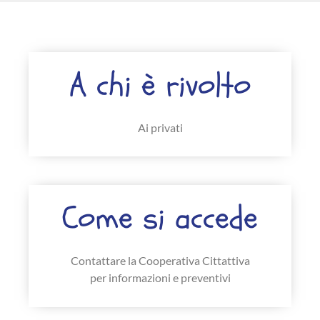
A chi è rivolto
Ai privati
Come si accede
Contattare la Cooperativa Cittattiva
© 2026 CITTATTIVA S.C.S.
per informazioni e preventivi
Partita Iva e Codice Fiscale 05427510010
Iscr. Trib. N° 582 - Reg. Ditte N. 71314
Iscr. Albo Società Cooperative