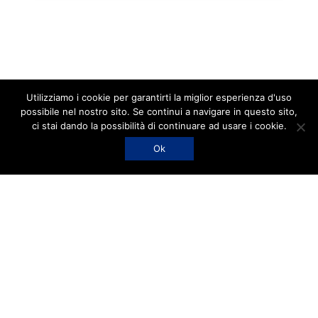
Sezione Mutualità Prevalente N° A 161841
Tutte le illustrazioni sono di Silvia Boni
Privacy Policy
Carta dei servizi
Qualità ISO 9001/2015
UNI/Pdr 125:2022
Utilizziamo i cookie per garantirti la miglior esperienza d'uso
Aiuti di Stato
Canali di segnalazione
possibile nel nostro sito. Se continui a navigare in questo sito,
ci stai dando la possibilità di continuare ad usare i cookie.
Fatto con
da
TechSoup Italia
Ok