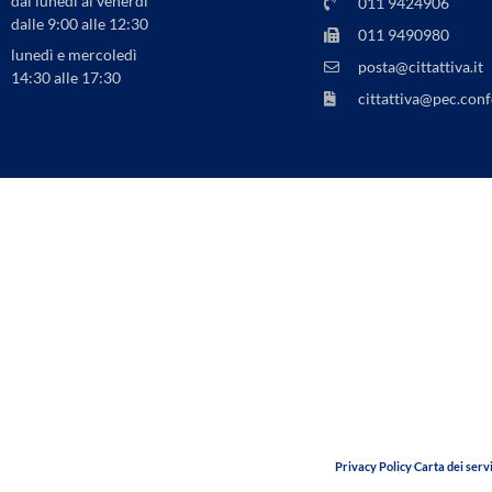
dal lunedì al venerdì
011 9424906
dalle 9:00 alle 12:30
011 9490980
lunedì e mercoledì
posta@cittattiva.it
14:30 alle 17:30
cittattiva@pec.conf
Privacy Policy
Carta dei servi