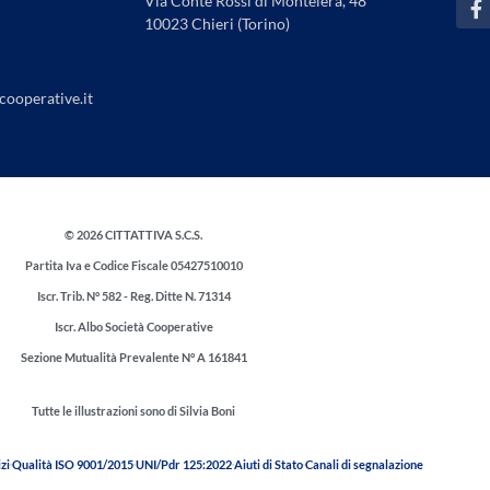
Via Conte Rossi di Montelera, 48
a
10023 Chieri (Torino)
c
e
b
o
cooperative.it
o
k
-
f
© 2026 CITTATTIVA S.C.S.
Partita Iva e Codice Fiscale 05427510010
Iscr. Trib. N° 582 - Reg. Ditte N. 71314
Iscr. Albo Società Cooperative
Sezione Mutualità Prevalente N° A 161841
Tutte le illustrazioni sono di Silvia Boni
zi
Qualità ISO 9001/2015
UNI/Pdr 125:2022
Aiuti di Stato
Canali di segnalazione