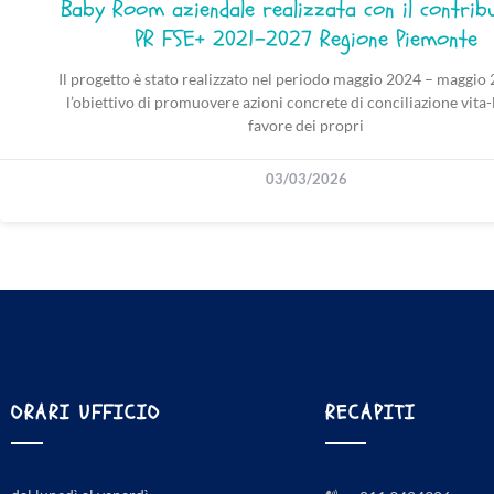
Baby Room aziendale realizzata con il contrib
PR FSE+ 2021–2027 Regione Piemonte
Il progetto è stato realizzato nel periodo maggio 2024 – maggio
l’obiettivo di promuovere azioni concrete di conciliazione vita-
favore dei propri
03/03/2026
ORARI UFFICIO
RECAPITI