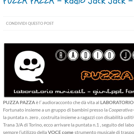
PUZZA PAZZA – Radio Jack Jack – 
CONDIVIDI QUESTO POST
PUZZA PAZZA
è l’ audioracconto che dà vita al
LABORATORIO
Fortunato insieme a un gruppo di bambini presso la
Cooperativa C
la puntata n. zero , costruita insieme a ragazzi con disabilità uditiv
Trana 3/A di Torino, ecco arrivare la puntata n.1 , seguito del lab
sempre l’utilizzo della
VOCE come
strumento musicale di traspo